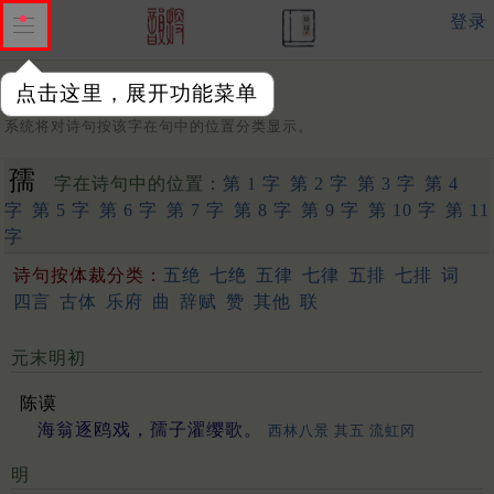
登录
点击这里，展开功能菜单
字：
系统将对诗句按该字在句中的位置分类显示。
孺
字在诗句中的位置：
第 1 字
第 2 字
第 3 字
第 4
字
第 5 字
第 6 字
第 7 字
第 8 字
第 9 字
第 10 字
第 11
字
诗句按体裁分类：
五绝
七绝
五律
七律
五排
七排
词
四言
古体
乐府
曲
辞赋
赞
其他
联
元末明初
陈谟
海翁逐鸥戏，孺子濯缨歌。
西林八景 其五 流虹冈
明