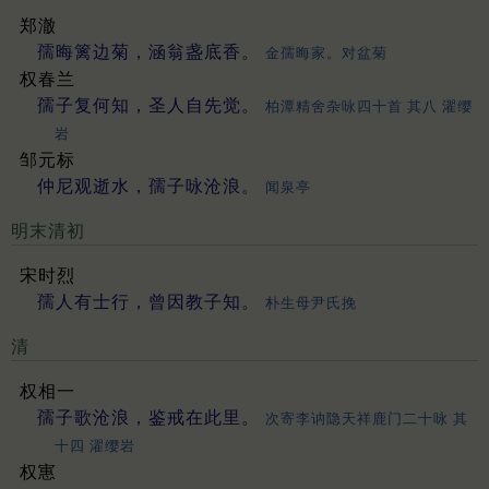
郑澈
孺晦篱边菊，涵翁盏底香。
金孺晦家。对盆菊
权春兰
孺子复何知，圣人自先觉。
柏潭精舍杂咏四十首 其八 濯缨
岩
邹元标
仲尼观逝水，孺子咏沧浪。
闻泉亭
明末清初
宋时烈
孺人有士行，曾因教子知。
朴生母尹氏挽
清
权相一
孺子歌沧浪，鉴戒在此里。
次寄李讷隐天祥鹿门二十咏 其
十四 濯缨岩
权寭