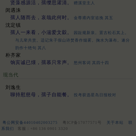
贤藻感源活，孺缨思濯清。
赠溪堂主人
闵遇洙
孺人随而去，哀哉此何时。
金尊甫内室追挽 其五
沈定镇
孺人一来看，小湍爱文縠。
园趾规新泉。置古松石其上。
与儿辈共赏。适记朱子假山诗焚香作烟雾。掬水为瀑布。遂分
韵作十绝句 其八
朴齐家
饷宾诚已熯，孺慕只常声。
愁州客词 其四十四
现当代
刘逸生
聊持慰慈母，孺子自能餐。
投考获选星岛日报校对
粤公网安备44010402003275
粤ICP备17077571号
关于本站
联
系我们
客服：+86 136 0901 3320