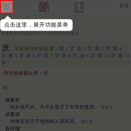
登录
点击这里，展开功能菜单
字：
系统将对诗句按该字在句中的位置分类显示。
厌
字在诗句中的位置：
第 1 字
第 2 字
第 3 字
第 4
字
第 5 字
第 6 字
第 7 字
第 8 字
第 9 字
第 10 字
第 11
字
诗句按体裁分类：
曲
明
徐复祚
你从也不从。为不从受尽了辛苦何曾厌。
耍孩儿
汤显祖
你便是没关节包待制人厌其笑。
混江龙
吾邱瑞