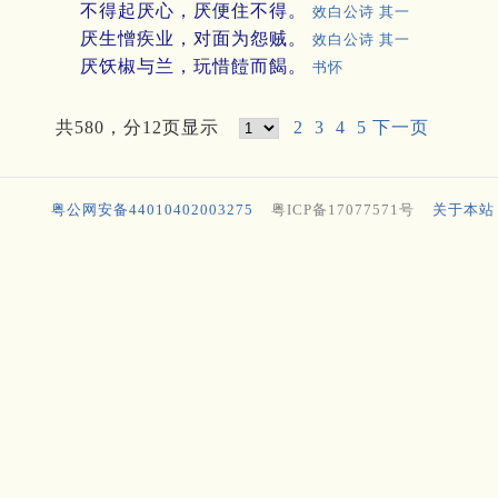
不得起厌心，厌便住不得。
效白公诗 其一
厌生憎疾业，对面为怨贼。
效白公诗 其一
厌饫椒与兰，玩惜饐而餲。
书怀
共580，分12页显示
2
3
4
5
下一页
粤公网安备44010402003275
粤ICP备17077571号
关于本站