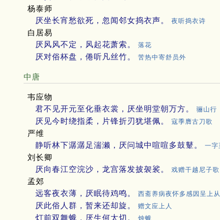
杨泰师
厌坐长宵愁欲死，忽闻邻女捣衣声。
夜听捣衣诗
白居易
厌风风不定，风起花萧索。
落花
厌对俗杯盘，倦听凡丝竹。
苦热中寄舒员外
中唐
韦应物
君不见开元至化垂衣裳，厌坐明堂朝万方。
骊山行
厌见今时绕指柔，片锋折刃犹堪佩。
寇季膺古刀歌
严维
静听林下潺潺足湍濑，厌问城中喧喧多鼓鼙。
一字
刘长卿
厌向春江空浣沙，龙宫落发披袈裟。
戏赠干越尼子歌
孟郊
远客夜衣薄，厌眠待鸡鸣。
西斋养病夜怀多感因呈上
厌此俗人群，暂来还却旋。
赠文应上人
灯前双舞蛾，厌生何太切。
烛蛾