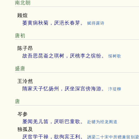
南北朝
顾煊
萎黄病秋菊，厌浥长春芽。
赋得露诗
唐初
陈子昂
故吾思昆崙之琪树，厌桃李之缤纷。
䌽树歌
盛唐
王泠然
隋家天子忆扬州，厌坐深宫傍海游。
汴堤柳
唐
岑参
屡闻羌儿笛，厌听巴童歌。
赴犍为经龙阁道
独孤及
厌贫学干禄，欲徇宾王利。
詶梁二十宋中所赠兼留别