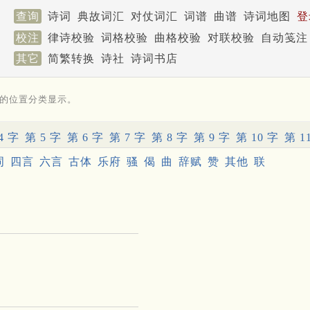
查询
诗词
典故词汇
对仗词汇
词谱
曲谱
诗词地图
登
校注
律诗校验
词格校验
曲格校验
对联校验
自动笺注
其它
简繁转换
诗社
诗词书店
的位置分类显示。
4 字
第 5 字
第 6 字
第 7 字
第 8 字
第 9 字
第 10 字
第 1
词
四言
六言
古体
乐府
骚
偈
曲
辞赋
赞
其他
联