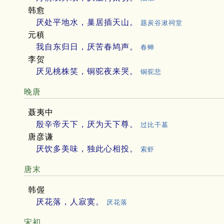
韩愈
厌处平地水，巢居插天山。
题炭谷湫祠堂
元稹
我自东归日，厌苦春鸠声。
春蝉
李贺
厌见桃株笑，铜驼夜来哭。
铜驼悲
晚唐
聂夷中
殷辛帝天下，厌为天下尊。
过比干墓
唐彦谦
厌饮多美味，独此心相投。
索虾
唐末
韩偓
厌花落，人寂寞。
厌花落
宋初