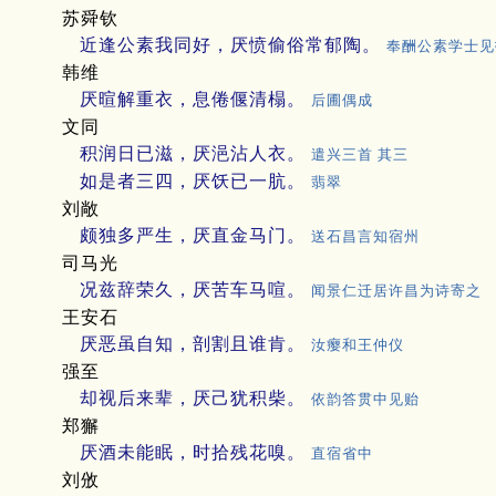
苏舜钦
近逢公素我同好，厌愤偷俗常郁陶。
奉酬公素学士见
韩维
厌暄解重衣，息倦偃清榻。
后圃偶成
文同
积润日已滋，厌浥沾人衣。
遣兴三首 其三
如是者三四，厌饫已一肮。
翡翠
刘敞
颇独多严生，厌直金马门。
送石昌言知宿州
司马光
况兹辞荣久，厌苦车马喧。
闻景仁迁居许昌为诗寄之
王安石
厌恶虽自知，剖割且谁肯。
汝瘿和王仲仪
强至
却视后来辈，厌己犹积柴。
依韵答贯中见贻
郑獬
厌酒未能眠，时拾残花嗅。
直宿省中
刘攽