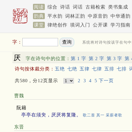
阅读
综合
诗话
词话
古籍检索
类书集成
韵典
平水韵
词林正韵
中原音韵
中华通韵
课堂
律绝创作
填词入门
公开课
学习指南
字：
系统将对诗句按该字在句中
厌
字在诗句中的位置：
第 1 字
第 2 字
第 3 字
第 
诗句按体裁分类：
五绝
七绝
五律
七律
五排
七排
共580，分12页显示
2
3
4
5
下一页
曹魏
阮籍
亭亭在须臾，厌厌将复隆。
歌二首 其一 采薪者歌
东晋