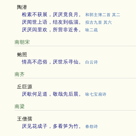
陶潜
检素不获展，厌厌竟良月。
和郭主簿二首 其二
厌闻世上语，结友到临淄。
拟古九首 其六
厌厌闾里欢，所营非近务。
咏二疏
南朝宋
鲍照
情高不恋俗，厌世乐寻仙。
白云诗
南齐
丘巨源
厌歇何足道，敬哉先后晨。
咏七宝扇诗
南梁
王僧孺
厌见花成子，多看笋为竹。
春怨诗