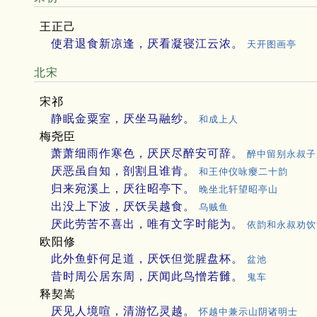
王正己
使君退食新凉逢，厌看凝寝江云浓。
天开图画亭
北宋
宋祁
静眠金粟室，厌坐马融纱。
和成上人
梅尧臣
萧萧细雨作寒色，厌厌尽醉安可辞。
醉中留别永叔子
厌恶虽自知，剖割且谁肯。
和王仲仪咏瘿二十韵
归来宛溪上，厌往昭亭下。
晚坐北轩望昭亭山
出没上下波，厌饫吴越食。
乌贼鱼
厌此劳苦不喜出，唯有文字时能为。
依韵和永叔劝饮
欧阳修
此外鱼虾何足道，厌饫但觉腥盘杯。
盆池
昔时周公居东周，厌闻此鸟憎若雠。
鬼车
释契嵩
厌见人境喧，清游忆灵越。
怀越中兼示山阴诸明士