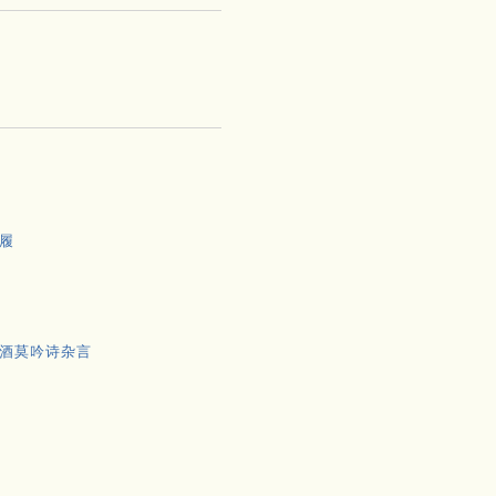
履
酒莫吟诗杂言