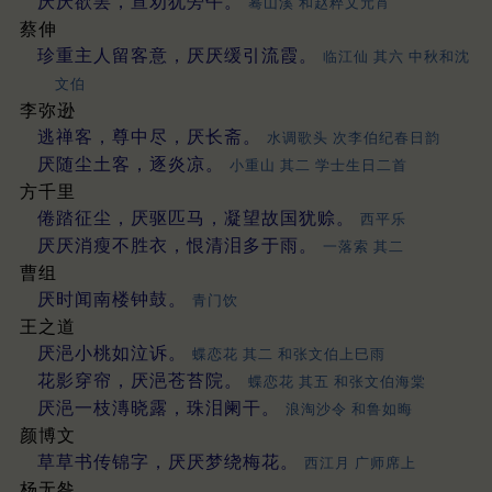
厌厌欲罢，宣劝犹旁午。
蓦山溪 和赵粹文元宵
蔡伸
珍重主人留客意，厌厌缓引流霞。
临江仙 其六 中秋和沈
文伯
李弥逊
逃禅客，尊中尽，厌长斋。
水调歌头 次李伯纪春日韵
厌随尘土客，逐炎凉。
小重山 其二 学士生日二首
方千里
倦踏征尘，厌驱匹马，凝望故国犹赊。
西平乐
厌厌消瘦不胜衣，恨清泪多于雨。
一落索 其二
曹组
厌时闻南楼钟鼓。
青门饮
王之道
厌浥小桃如泣诉。
蝶恋花 其二 和张文伯上巳雨
花影穿帘，厌浥苍苔院。
蝶恋花 其五 和张文伯海棠
厌浥一枝漙晓露，珠泪阑干。
浪淘沙令 和鲁如晦
颜博文
草草书传锦字，厌厌梦绕梅花。
西江月 广师席上
杨无咎