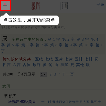
登录
点击这里，展开功能菜单
字：
系统将对诗句按该字在句中的位置分类显示。
厌
字在诗句中的位置：
第 1 字
第 2 字
第 3 字
第 4
字
第 5 字
第 6 字
第 7 字
第 8 字
第 9 字
第 10 字
第 11
字
诗句按体裁分类：
五绝
七绝
五律
七律
五排
七排
词
四言
六言
古体
乐府
骚
偈
曲
辞赋
赞
其他
联
共200，分4页显示
2
3
4
下一页
武周
释智严
厌贱粮储轻粟豆。
十二时 普劝四众依教修行 日入酉 其五 十