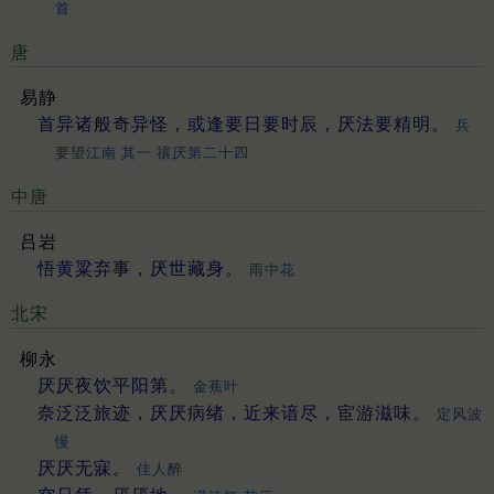
首
唐
易静
首异诸般奇异怪，或逢要日要时辰，厌法要精明。
兵
要望江南 其一 禳厌第二十四
中唐
吕岩
悟黄粱弃事，厌世藏身。
雨中花
北宋
柳永
厌厌夜饮平阳第。
金蕉叶
奈泛泛旅迹，厌厌病绪，近来谙尽，宦游滋味。
定风波
慢
厌厌无寐。
佳人醉