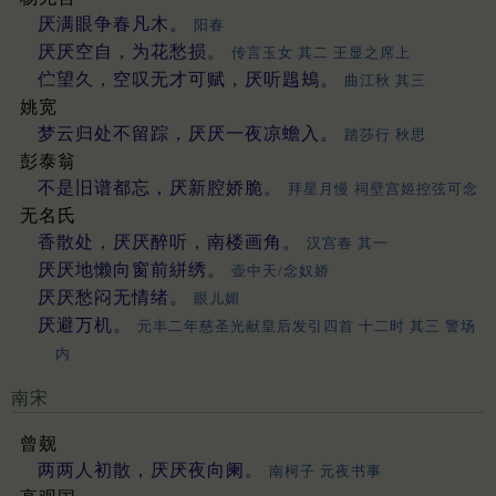
厌满眼争春凡木。
阳春
厌厌空自，为花愁损。
传言玉女 其二 王显之席上
伫望久，空叹无才可赋，厌听鶗鴂。
曲江秋 其三
姚宽
梦云归处不留踪，厌厌一夜凉蟾入。
踏莎行 秋思
彭泰翁
不是旧谱都忘，厌新腔娇脆。
拜星月慢 祠壁宫姬控弦可念
无名氏
香散处，厌厌醉听，南楼画角。
汉宫春 其一
厌厌地懒向窗前絣绣。
壶中天/念奴娇
厌厌愁闷无情绪。
眼儿媚
厌避万机。
元丰二年慈圣光献皇后发引四首 十二时 其三 警场
内
南宋
曾觌
两两人初散，厌厌夜向阑。
南柯子 元夜书事