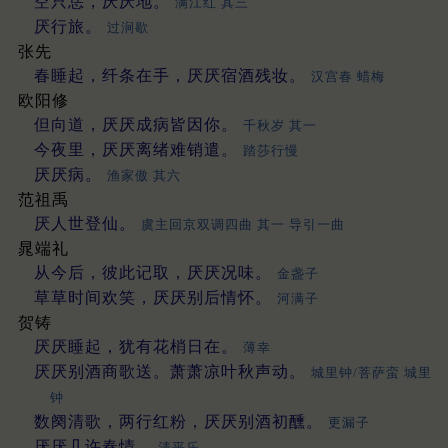
空只恁，厌厌地。
满江红 其三
厌行旅。
过涧歇
张先
春睡起，纤条在手，厌厌宿酒残妆。
汉宫春 蜡梅
欧阳修
但向道，厌厌成病皆因你。
千秋岁 其一
今夜里，厌厌离绪难销遣。
踏莎行慢
厌厌病。
渔家傲 其六
范祖禹
厌人世登仙。
虞主回京双调四曲 其一 导引一曲
晁端礼
从今后，彼此记取，厌厌况味。
金盏子
草草时间欢笑，厌厌别后情怀。
河满子
贺铸
厌厌睡起，犹有花梢日在。
薄幸
厌厌别酒商歌送。萧萧凉叶秋声动。
城里钟/菩萨蛮 城里
钟
数阕清歌，两行红粉，厌厌别酒初醺。
更漏子
厌厌几许春情。
清平乐