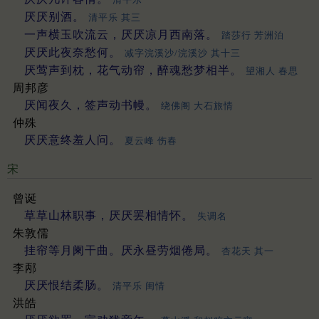
厌厌别酒。
清平乐 其三
一声横玉吹流云，厌厌凉月西南落。
踏莎行 芳洲泊
厌厌此夜奈愁何。
减字浣溪沙/浣溪沙 其十三
厌莺声到枕，花气动帘，醉魂愁梦相半。
望湘人 春思
周邦彦
厌闻夜久，签声动书幔。
绕佛阁 大石旅情
仲殊
厌厌意终羞人问。
夏云峰 伤春
宋
曾诞
草草山林职事，厌厌罢相情怀。
失调名
朱敦儒
挂帘等月阑干曲。厌永昼劳烟倦局。
杏花天 其一
李邴
厌厌恨结柔肠。
清平乐 闺情
洪皓