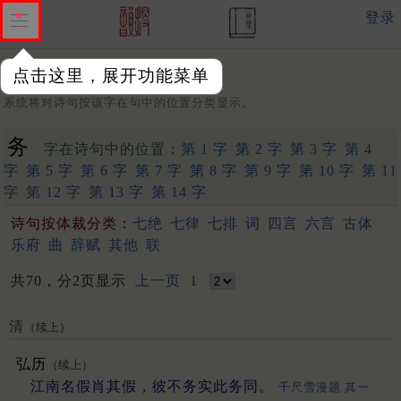
登录
点击这里，展开功能菜单
字：
系统将对诗句按该字在句中的位置分类显示。
务
字在诗句中的位置：
第 1 字
第 2 字
第 3 字
第 4
字
第 5 字
第 6 字
第 7 字
第 8 字
第 9 字
第 10 字
第 11
字
第 12 字
第 13 字
第 14 字
诗句按体裁分类：
七绝
七律
七排
词
四言
六言
古体
乐府
曲
辞赋
其他
联
共70，分2页显示
上一页
1
清
（续上）
弘历
（续上）
江南名假肖其假，彼不务实此务同。
千尺雪漫题 其一