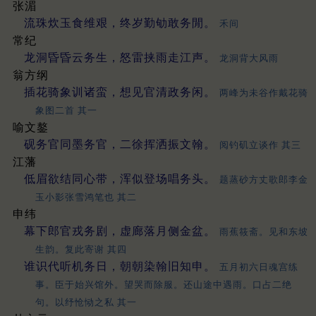
张湄
流珠炊玉食维艰，终岁勤劬敢务閒。
禾间
常纪
龙洞昏昏云务生，怒雷挟雨走江声。
龙洞背大风雨
翁方纲
插花骑象训诸蛮，想见官清政务闲。
两峰为未谷作戴花骑
象图二首 其一
喻文鏊
砚务官同墨务官，二徐挥洒振文翰。
阅钓矶立谈作 其三
江藩
低眉欲结同心带，浑似登场唱务头。
题蒸砂方丈歌郎李金
玉小影张雪鸿笔也 其二
申纬
幕下郎官戎务剧，虚廊落月侧金盆。
雨蕉筱斋。见和东坡
生韵。复此寄谢 其四
谁识代听机务日，朝朝染翰旧知申。
五月初六日魂宫练
事。臣于始兴馆外。望哭而除服。还山途中遇雨。口占二绝
句。以纾怆恸之私 其一