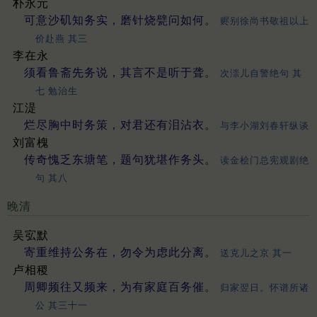
朴永元
可意沙矶知务实，磨针烧甓问如何。
赆别徐尚书敬祖以上
价赴燕 其三
李在永
须看鲁斋先务说，其言不是听于聋。
次漴儿自警绝句 其
七 勉治生
江湜
烂尽胸中时务策，对君还有泪沾衣。
与李小湖刘春轩纵谈
刘富槐
传奇愧乏东塘笔，题句犹堪作务头。
读金桧门总宪观剧绝
句 其八
晚清
吴宖默
寄重维持公务在，勿令为虑此分离。
送克儿之京 其一
卢相稷
周卿频往又频来，为有家庭百务催。
归家翌日。怀谱所诸
公 其三十一