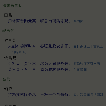
清末民国初
田愚
归休西晋陶元亮，叹息南朝陆务观。
慕陶陆
现当代
罗卓英
未能布德惭时令，春暖兼欣农务开。
春日杂咏五十首集王
阳明句 其五
钱昌照
引将天上黄河水，尽为人间服务来。
打渔张灌区引水闸
黄河直下八千里，原为农村服务来。
引黄灌溉
当代
幻庐
拉朽摧枯除务尽，玉杯一色白葡萄。
鱼片和嘉菲乐法国甜
白