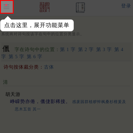
登录
点击这里，展开功能菜单
字：
系统将对诗句按该字在句中的位置分类显示。
儠
字在诗句中的位置：
第 1 字
第 2 字
第 3 字
第 4
字
第 5 字
第 6 字
诗句按体裁分类：
古体
清
胡天游
峥嵘势亦倦，儠倢影稀接。
感废园群植秽悴枫桑杉檀爰及
恶木五首 其一