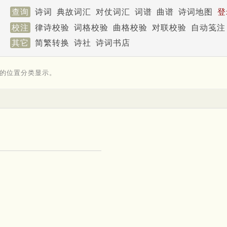
查询
诗词
典故词汇
对仗词汇
词谱
曲谱
诗词地图
登
校注
律诗校验
词格校验
曲格校验
对联校验
自动笺注
其它
简繁转换
诗社
诗词书店
的位置分类显示。