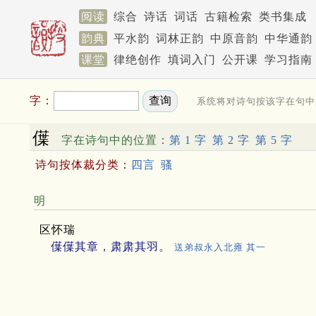
阅读
综合
诗话
词话
古籍检索
类书集成
韵典
平水韵
词林正韵
中原音韵
中华通韵
课堂
律绝创作
填词入门
公开课
学习指南
字：
系统将对诗句按该字在句中
僷
字在诗句中的位置：
第 1 字
第 2 字
第 5 字
诗句按体裁分类：
四言
骚
明
区怀瑞
僷僷其章，肃肃其羽。
送弟叔永入北雍 其一