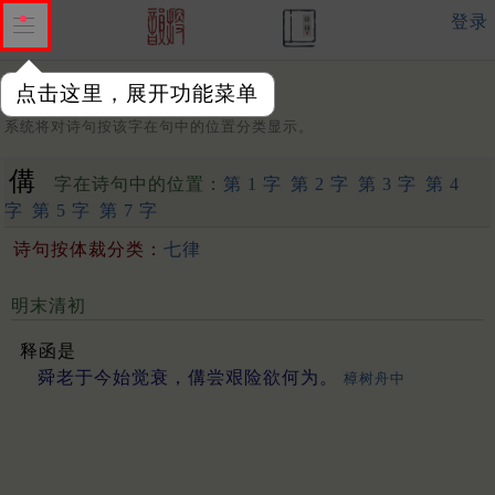
登录
点击这里，展开功能菜单
字：
系统将对诗句按该字在句中的位置分类显示。
傋
字在诗句中的位置：
第 1 字
第 2 字
第 3 字
第 4
字
第 5 字
第 7 字
诗句按体裁分类：
七律
明末清初
释函是
舜老于今始觉衰，傋尝艰险欲何为。
樟树舟中