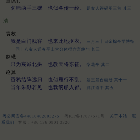
查慎行
勿嗤两手三砚，也似各传一经。
题友人评砚图三首 其三
清
袁枚
我是白门残客，也来此地抠衣。
三月三十日金棕亭学博招
同十八友人送春平山堂分体得六言绝句 其三
赵璥
只为宸诚北拱，也教天将东征。
梨花亭 其二
赵翼
昏鸦结阵远归，也似雁行不乱。
题王麓台画册 其十一
当年朱勔若见，也载纲船入都。
牂江道中 其五
粤公网安备44010402003275
粤ICP备17077571号
关于本站
联
系我们
客服：+86 136 0901 3320