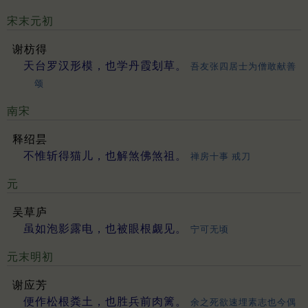
宋末元初
谢枋得
天台罗汉形模，也学丹霞刬草。
吾友张四居士为僧敢献善
颂
南宋
释绍昙
不惟斩得猫儿，也解煞佛煞祖。
禅房十事 戒刀
元
吴草庐
虽如泡影露电，也被眼根觑见。
宁可无顷
元末明初
谢应芳
便作松根粪土，也胜兵前肉篱。
余之死欲速埋素志也今偶