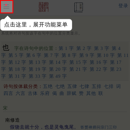
登录
点击这里，展开功能菜单
字：
系统将对诗句按该字在句中的位置分类显示。
也
字在诗句中的位置：
第 1 字
第 2 字
第 3 字
第 4
字
第 5 字
第 6 字
第 7 字
第 8 字
第 9 字
第 10 字
第 11
字
第 12 字
第 13 字
第 14 字
第 15 字
第 16 字
第 17
字
第 18 字
第 19 字
第 20 字
第 21 字
第 22 字
第 23
字
第 31 字
第 33 字
第 49 字
诗句按体裁分类：
五绝
七绝
五律
七律
五排
七排
词
四言
六言
古体
乐府
偈
曲
辞赋
赞
其他
联
宋
南修造
假饶去就十分，也是灵龟曳尾。
答赟禅师问宗门三印