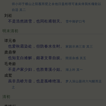
得小邱于横山之阳竁而甓之余他日盖棺埋可速矣倚我长欃歌以
自适 其二
刘崧
不是浩然踏雪，也同杜甫朝天。
雪中骑驴口号
明末清初
谭元春
也爱秋霜染处，但防春水生时。
家园示弟三首 其三
龚鼎孳
也知玄白难解，颇著文章自娱。
閒居杂感 其五
毛奇龄
不是卢家少妇，也胜青溪小姑。
湖上吟 其一
成鹫
虽非员峤方壶，也是孤峰绝顶。
梦入深山题诗六句醒而足
之
清初