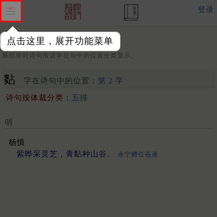
登录
点击这里，展开功能菜单
字：
系统将对诗句按该字在句中的位置分类显示。
䴴
字在诗句中的位置：
第 2 字
诗句按体裁分类：
五排
明
杨慎
紫晔采灵芝，青䴴种山谷。
永宁赠任苍崖