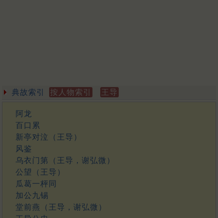
典故索引
按人物索引
王导
阿龙
百口累
新亭对泣（王导）
风鉴
乌衣门第（王导，谢弘微）
公望（王导）
瓜葛一枰同
加公九锡
堂前燕（王导，谢弘微）