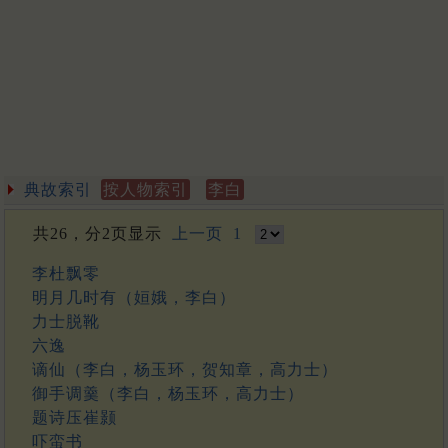
典故索引
按人物索引
李白
共26，分2页显示
上一页
1
李杜飘零
明月几时有（姮娥，李白）
力士脱靴
六逸
谪仙（李白，杨玉环，贺知章，高力士）
御手调羹（李白，杨玉环，高力士）
题诗压崔颢
吓蛮书