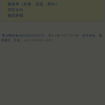
携高李（杜甫，高适，李白）
佯狂太白
杨妃捧砚
粤公网安备44010402003275
粤ICP备17077571号
关于本站
联
系我们
客服：+86 136 0901 3320