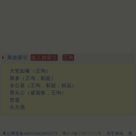
典故索引
按人物索引
王珣
大笔如椽（王珣）
髯参（王珣，郗超）
令公喜（王珣，郗超，桓温）
黑头公（诸葛恢，王珣）
禁脔
头方黑
粤公网安备44010402003275
粤ICP备17077571号
关于本站
联