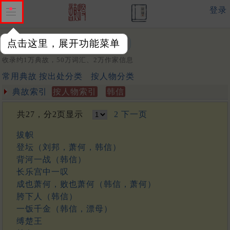
登录
点击这里，展开功能菜单
关键词：
收录约1万典故，50万词汇、2万作家信息
常用典故
按出处分类
按人物分类
典故索引
按人物索引
韩信
共27，分2页显示
2
下一页
拔帜
登坛（刘邦，萧何，韩信）
背河一战（韩信）
长乐宫中一叹
成也萧何，败也萧何（韩信，萧何）
胯下人（韩信）
一饭千金（韩信，漂母）
缚楚王