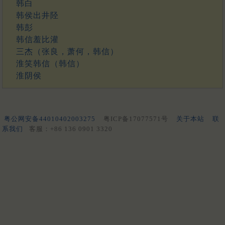
韩白
韩侯出井陉
韩彭
韩信羞比灌
三杰（张良，萧何，韩信）
淮笑韩信（韩信）
淮阴侯
粤公网安备44010402003275
粤ICP备17077571号
关于本站
联
系我们
客服：+86 136 0901 3320