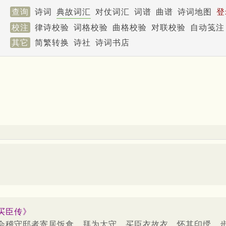
查询
诗词
典故词汇
对仗词汇
词谱
曲谱
诗词地图
登
校注
律诗校验
词格校验
曲格校验
对联校验
自动笺注
其它
简繁转换
诗社
诗词书店
买臣传》
会稽守邸者寄居饭食。拜为太守，买臣衣故衣，怀其印绶，