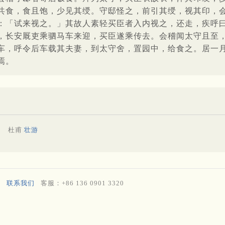
共食，食且饱，少见其绶。守邸怪之，前引其绶，视其印，
：「试来视之。」其故人素轻买臣者入内视之，还走，疾呼
，长安厩吏乘驷马车来迎，买臣遂乘传去。会稽闻太守且至
车，呼令后车载其夫妻，到太守舍，置园中，给食之。居一
焉。
。
杜甫
壮游
联系我们
客服：+86 136 0901 3320