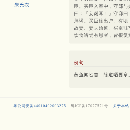
朱氏衣
臣。买臣入室中，守邸与
曰：「妄诞耳！」守邸曰
拜谒。买臣徐出户。有顷
故妻、妻夫治道。买臣驻
饮食诸尝有恩者，皆报复
例句
蒸鱼闻匕首，除道哂要章
粤公网安备44010402003275
粤ICP备17077571号
关于本站