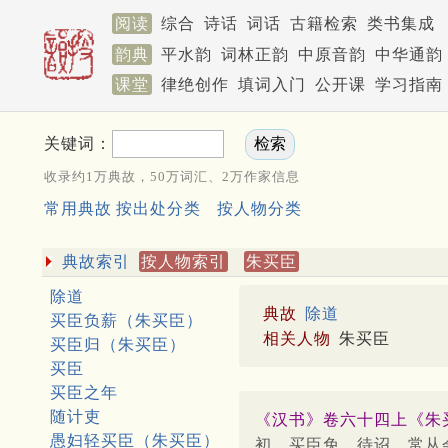
阅读
综合
诗话
词话
古籍检索
类书集成
韵典
平水韵
词林正韵
中原音韵
中华通韵
课堂
律绝创作
填词入门
公开课
学习指南
关键词：
收录约1万典故，50万词汇、2万作家信息
常用典故
按出处分类
按人物分类
典故索引
按人物索引
朱买臣
除道
典故
除道
买臣负薪（朱买臣）
相关人物
朱买臣
买臣归（朱买臣）
买臣
买臣之年
随计吏
《汉书》卷六十四上《朱
愚妇轻买臣（朱买臣）
初，买臣免，待诏，常从