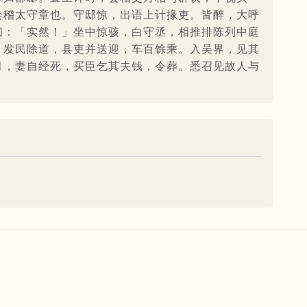
会稽太守章也。守邸惊，出语上计掾吏。皆醉，大呼
曰：「实然！」坐中惊骇，白守丞，相推排陈列中庭
，发民除道，县吏并送迎，车百馀乘。入吴界，见其
月，妻自经死，买臣乞其夫钱，令葬。悉召见故人与