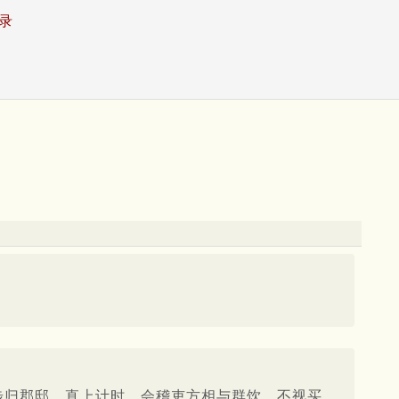
录
步归郡邸。直上计时，会稽吏方相与群饮，不视买