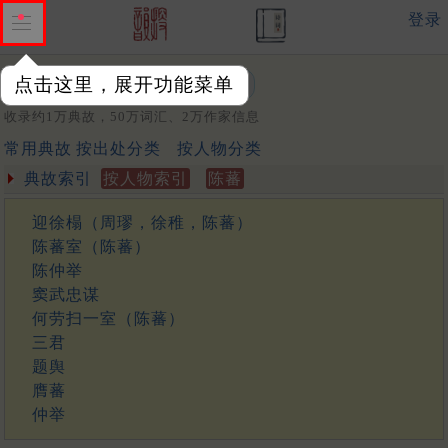
登录
点击这里，展开功能菜单
关键词：
收录约1万典故，50万词汇、2万作家信息
常用典故
按出处分类
按人物分类
典故索引
按人物索引
陈蕃
迎徐榻（周璆，徐稚，陈蕃）
陈蕃室（陈蕃）
陈仲举
窦武忠谋
何劳扫一室（陈蕃）
三君
题舆
膺蕃
仲举