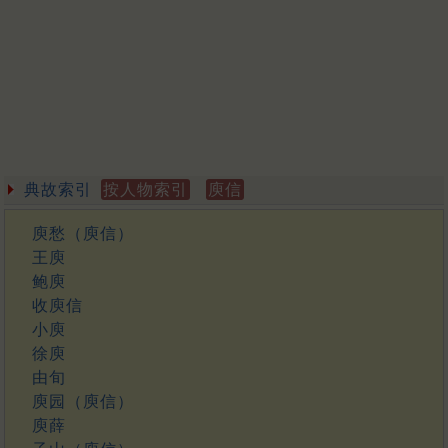
典故索引
按人物索引
庾信
庾愁（庾信）
王庾
鲍庾
收庾信
小庾
徐庾
由旬
庾园（庾信）
庾薛