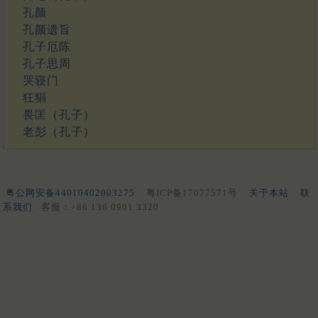
孔颜
孔颜遗旨
孔子厄陈
孔子思周
哭寝门
狂狷
畏匡（孔子）
老彭（孔子）
粤公网安备44010402003275
粤ICP备17077571号
关于本站
联
系我们
客服：+86 136 0901 3320