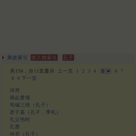
典故索引
按人物索引
孔子
共156，分11页显示
上一页
1
2
3
4
6
7
8
9
下一页
讳穷
祸起萧墙
韦编三绝（孔子）
君子墓（孔子，季札）
孔父伤时
孔墨
仲尼（孔子）